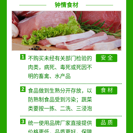
钟情食材
1
安 全
不购买未经有关部门检验的
肉类，病死、毒死或死因不
明的畜禽、水产品
2
食 材
食品做到生熟分开存放，以
防熟制食品受到污染；蔬菜
类要按一拣、二洗、三浸泡
3
品 质
统一使用品牌厂家直接提供
价格更低，品质更好，保障