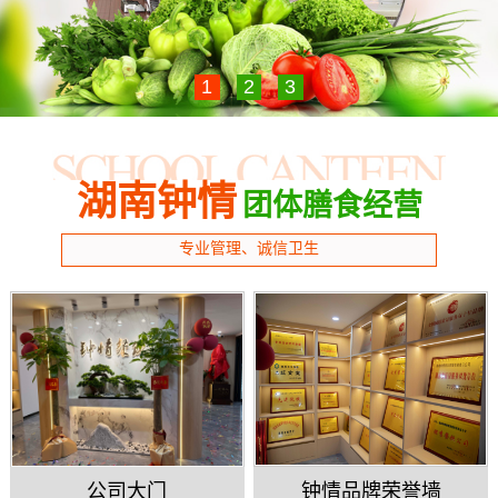
1
2
3
湖南钟情
团体膳食经营
专业管理、诚信卫生
公司大门
钟情品牌荣誉墙