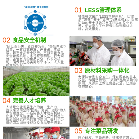
01
LESS管理体系
钟情餐饮采用“LESS管理体系”，以“简
洁”“高效”“安全”“素养”为基本核心，提高
后勤的安全指数和员工团队的专业素
养，使大家在工作服务中做到精益求
精，高效服务。
02
食品安全机制
“民以食为天，食以安为先。”钟情自成立
以来，一直以高标准，严要求，实举
措，筑牢食品安全防线。不断完善食品
安全管理机制，实行权责明确、行为规
范、监管有力的食品安全工作长效机
制，确保责任落实到每个环节，人人重
视食品安全。
03
原材料采购一体化
为保障食品安全卫生，保证顾客的基本
权益。钟情坚持“统一采购”“品牌采购”的
原则，从源头上保证食品安全，让顾客
吃的放心。
04
完善人才培养
人才是企业发展生产的第一生产力，一
直以来公司坚持“团结，务实，进取”的人
才管理理念，不断完善人才培养机制，
促进人才队伍建设。凡进入公司的员工
都必须经过严格的集中培训，每月至少
组织两次岗位技能以及食品安全培训。
05
专注菜品研发
匠心研发，不断创新，征求多方意见，