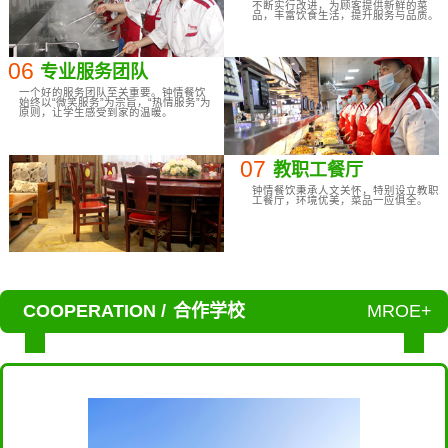
不断实行改进，为顾客提供新鲜的菜
品，丰富饮食生活，提升服务与品质。
06
专业服务团队
一个好的服务团队至关重要。钟情餐饮
始终以“微笑服务”为宗旨，“热情服务”为
原则，让学生感受到家的温暖。
07
教职工餐厅
钟情餐饮秉承人文关怀，特别设立教职
工餐厅，环境优美，菜品一应俱全。
COOPERATION /
合作学校
MROE+