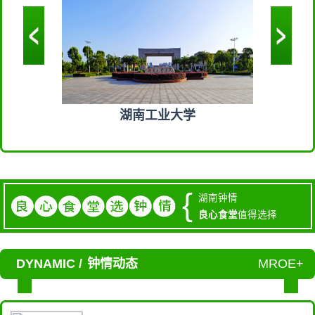
学
湖南工业大学
中
{
湖南钟情
良心食堂
值得选择
DYNAMIC /
钟情动态
MROE+